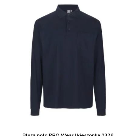
Bluza polo PRO Wear | kieszonka 0326