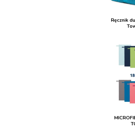
Ręcznik du
To
MICROFI
T