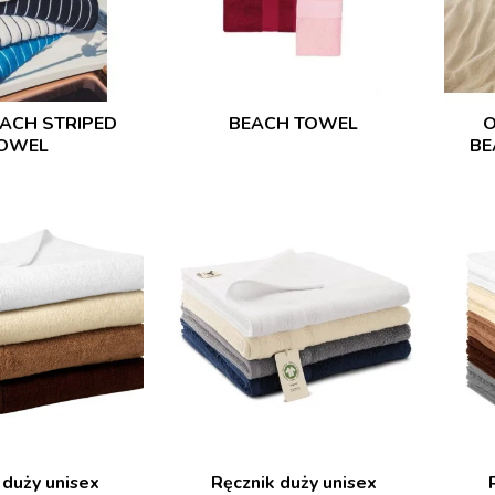
EACH STRIPED
BEACH TOWEL
O
OWEL
BE
 duży unisex
Ręcznik duży unisex