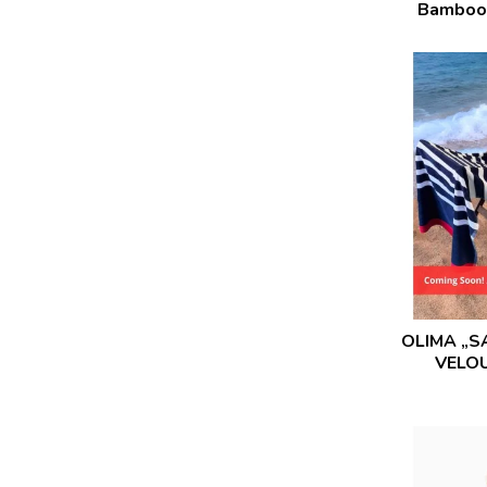
Bamboo
OLIMA „S
VELO