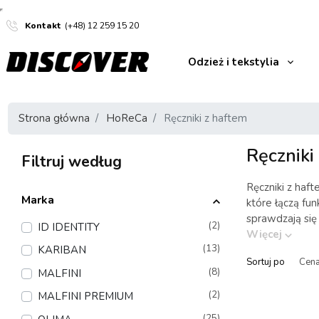
Kontakt
(+48) 12 259 15 20
Odzież i tekstylia
Strona główna
HoReCa
Ręczniki z haftem
Ręczniki
Filtruj według
Ręczniki z haf
Marka
które łączą fu
sprawdzają się
(2)
ID IDENTITY
Więcej
(13)
KARIBAN
Sortuj po
(8)
MALFINI
(2)
MALFINI PREMIUM
(25)