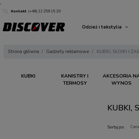
Kontakt
(+48) 12 259 15 20
Odzież i tekstylia
Strona główna
Gadżety reklamowe
KUBKI, SŁOIKI I 
KUBKI
KANISTRY I
AKCESORIA N
TERMOSY
WYNOS
KUBKI,
Sortuj po