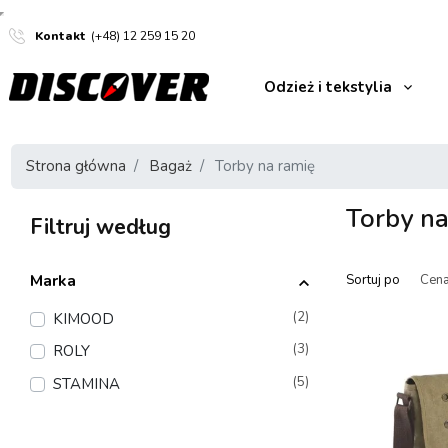
Kontakt
(+48) 12 259 15 20
Odzież i tekstylia
Strona główna
Bagaż
Torby na ramię
Torby na
Filtruj według
Marka
Sortuj po
(2)
KIMOOD
(3)
ROLY
(5)
STAMINA