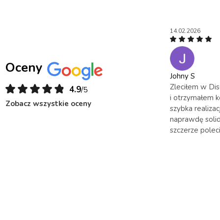
14.02.2026
Oceny
Johny S
Zleciłem w Dis
4.9
/5
i otrzymałem k
Zobacz wszystkie oceny
szybka realizac
naprawdę soli
szczerze polec