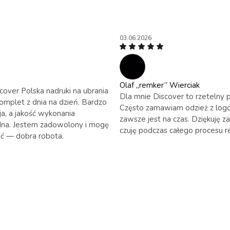
03.06.2026
Olaf „remker” Wierciak
cover Polska nadruki na ubrania
Dla mnie Discover to rzetelny p
omplet z dnia na dzień. Bardzo
Często zamawiam odzież z logo
ja, a jakość wykonania
zawsze jest na czas. Dziękuję za
dna. Jestem zadowolony i mogę
czuję podczas całego procesu real
ić — dobra robota.