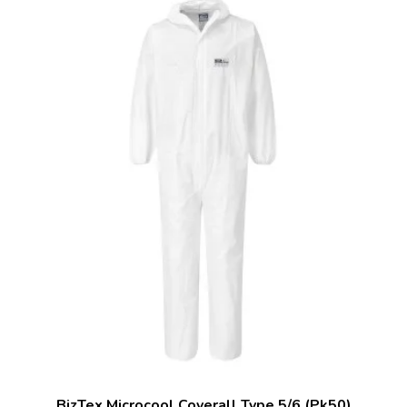
BizTex Microcool Coverall Type 5/6 (Pk50)