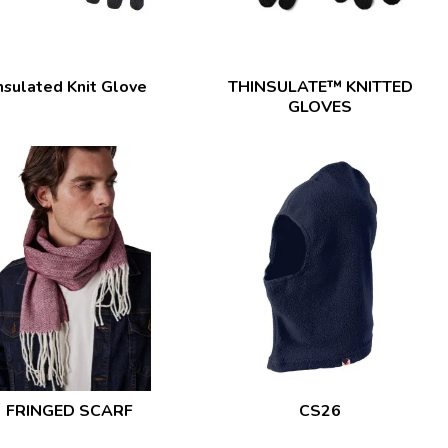
nsulated Knit Glove
THINSULATE™ KNITTED
GLOVES
FRINGED SCARF
CS26