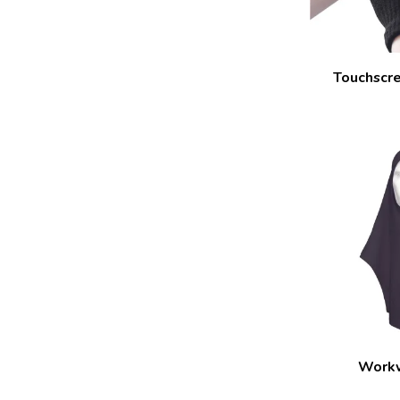
Touchscre
Workw