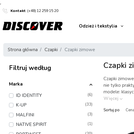
Kontakt
(+48) 12 259 15 20
Odzież i tekstylia
Strona główna
Czapki
Czapki zimowe
Czapki 
Filtruj według
Czapki zimowe 
Marka
nie tylko prak
modele: klasyc
(6)
ID IDENTITY
Więcej
(33)
K-UP
Sortuj po
(3)
MALFINI
(1)
NATIVE SPIRIT
(20)