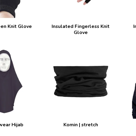
en Knit Glove
Insulated Fingerless Knit
I
Glove
ear Hijab
Komin | stretch