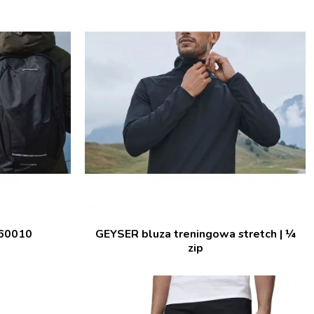
60010
GEYSER bluza treningowa stretch | ¼
zip