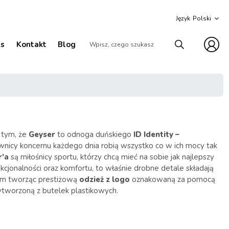
Język
as
Kontakt
Blog
 tym, że
Geyser
to odnoga duńskiego
ID Identity –
ownicy koncernu każdego dnia robią wszystko co w ich mocy tak
r’a
są miłośnicy sportu, którzy chcą mieć na sobie jak najlepszy
cjonalności oraz komfortu, to właśnie drobne detale składają
mym tworząc prestiżową
odzież z logo
oznakowaną za pomocą
ytworzoną z butelek plastikowych.