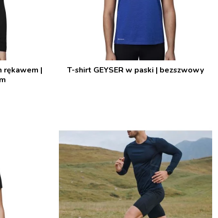
m rękawem |
T-shirt GEYSER w paski | bezszwowy
am