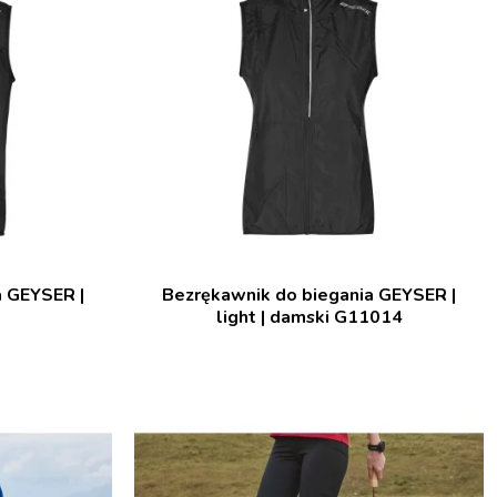
a GEYSER |
Bezrękawnik do biegania GEYSER |
light | damski G11014