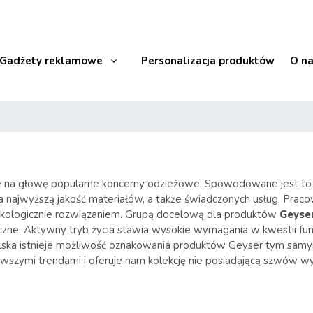
Gadżety reklamowe
Personalizacja produktów
O n
ije na głowę popularne koncerny odzieżowe. Spowodowane jest to
 na najwyższą jakość materiałów, a także świadczonych usług. Prac
ekologicznie rozwiązaniem. Grupą docelową dla produktów
Geyse
czne. Aktywny tryb życia stawia wysokie wymagania w kwestii funk
Polska istnieje możliwość oznakowania produktów Geyser tym sa
wszymi trendami i oferuje nam kolekcję nie posiadającą szwów w