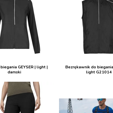
biegania GEYSER | light |
Bezrękawnik do biegani
damski
light G21014