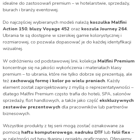
idealne do zastosowań premium – w hotelarstwie, sprzedaży,
biurach i branży eventowej.
Do najczęściej wybieranych modeli należą
koszulka Malfini
Action 150
,
bluzy Voyage 452
oraz
koszula Journey 264
.
Ubrania te są dostępne w szerokiej gamie kolorystycznej i
rozmiarowej, co pozwala dopasować je do każdej identyfikacji
wizualnej.
W odróżnieniu od podstawowej linii, kolekcja
Malfini Premium
koncentruje się na jakości wykończenia i materiałach klasy
premium – to ubrania, które nie tylko dobrze się prezentują, ale
też
zachowują formę i kolor po wielu praniach
. Każdy
element został zaprojektowany z myślą o reprezentatywności –
dlatego Malfini Premium często trafia do hoteli, SPA, salonów
sprzedaży, flot handlowych, a także jako część
ekskluzywnych
zestawów prezentowych
dla pracowników lub partnerów
biznesowych.
Wszystkie produkty z tej serii mogą zostać oznakowane za
pomocą
haftu komputerowego
,
nadruku DTF
lub
folii flex
–
w zależności od typu tkaniny i projektu graficznego. Oferujemy