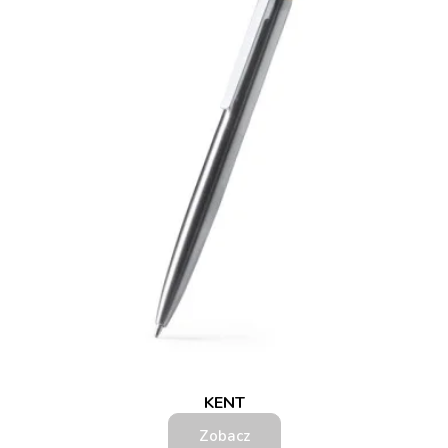
KENT
Zobacz