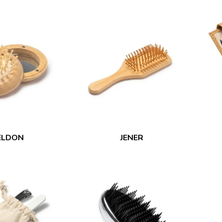
ELDON
JENER